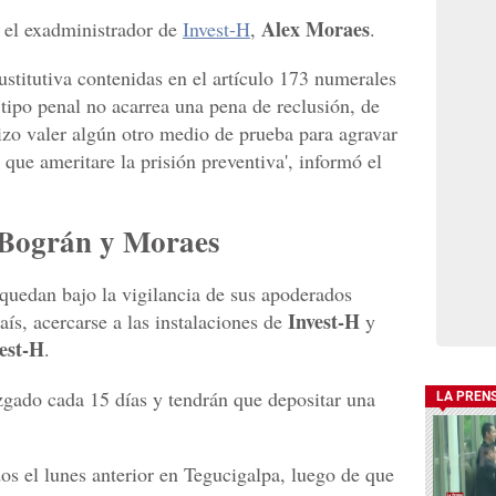
Alex Moraes
 el exadministrador de
Invest-H
,
.
ustitutiva contenidas en el artículo 173 numerales
tipo penal no acarrea una pena de reclusión, de
izo valer algún otro medio de prueba para agravar
 que ameritare la prisión preventiva', informó el
 Bográn y Moraes
quedan bajo la vigilancia de sus apoderados
Invest-H
país, acercarse a las instalaciones de
y
est-H
.
zgado cada 15 días y tendrán que depositar una
LA PREN
os el lunes anterior en Tegucigalpa, luego de que