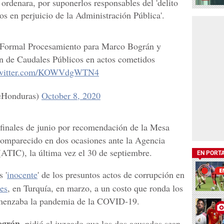
 ordenara, por suponerlos responsables del 'delito
s en perjuicio de la Administración Pública'.
 Formal Procesamiento para Marco Bográn y
n de Caudales Públicos en actos cometidos
twitter.com/KOWVdgWTN4
eHonduras)
October 8, 2020
 finales de junio por recomendación de la Mesa
comparecido en dos ocasiones ante la Agencia
(ATIC), la última vez el 30 de septiembre.
EN PORT
 '
inocente
' de los presuntos actos de corrupción en
les
, en Turquía, en marzo, a un costo que ronda los
omenzaba la pandemia de la COVID-19.
ográn
, pidió al juzgado que los dos acusados sean