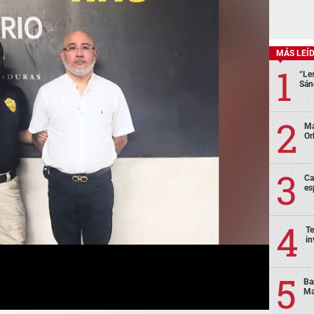
MÁS LEÍ
“Le
Sán
Ma
Or
Ca
es
Te
in
Ba
Ma