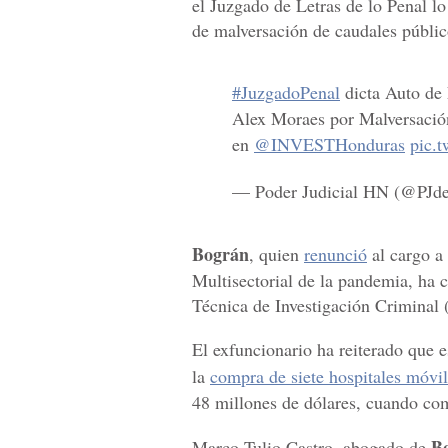
el Juzgado de Letras de lo Penal lo
de malversación de caudales público
#JuzgadoPenal
dicta Auto de
Alex Moraes por Malversació
en
@INVESTHonduras
pic.
— Poder Judicial HN (@PJd
Bográn
, quien
renunció
al cargo a
Multisectorial de la pandemia, ha 
Técnica de Investigación Criminal 
El exfuncionario ha reiterado que es
la
compra de siete hospitales móvi
48 millones de dólares, cuando c
B
Marco Tulio Castro, abogado de