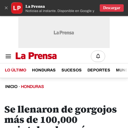
La Prensa
×
Descargar
Noticias al instante. Disponible en Google y IOS
LO ÚLTIMO
HONDURAS
SUCESOS
DEPORTES
MUN
INICIO
·
HONDURAS
Se llenaron de gorgojos
más de 100,000