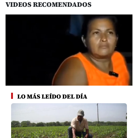
VIDEOS RECOMENDADOS
0
seconds
LO MÁS LEÍDO DEL DÍA
of
1
minute,
11
seconds