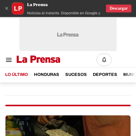
La Prensa
×
Descargar
Noticias al instante. Disponible en Google y IOS
LO ÚLTIMO
HONDURAS
SUCESOS
DEPORTES
MUN