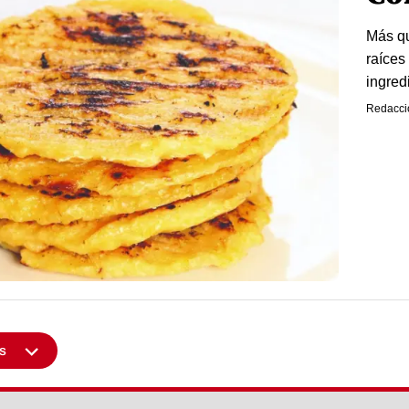
Más qu
raíces
ingred
Redacci
s