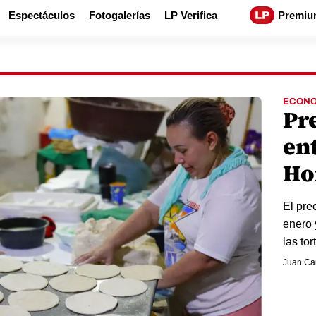
Espectáculos
Fotogalerías
LP Verifica
Premiu
ECONO
Pr
ent
Ho
El pre
enero 
las tor
Juan Car