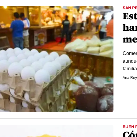
SAN P
Es
ha
me
Comerc
aunque
famili
Ana Rey
BUEN 
Có