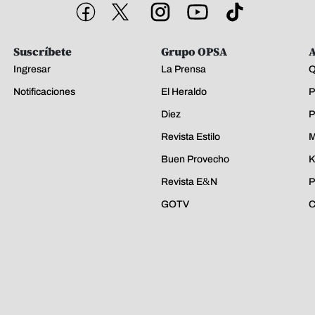
Suscríbete
Grupo OPSA
A
Ingresar
La Prensa
Q
Notificaciones
El Heraldo
P
Diez
P
Revista Estilo
M
Buen Provecho
K
Revista E&N
P
GOTV
C