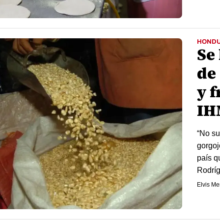
HOND
Se
de
y f
IH
“No su
gorgoj
país q
Rodrí
Elvis M