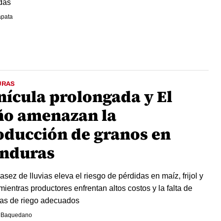
das
apata
URAS
nícula prolongada y El
ño amenazan la
oducción de granos en
nduras
asez de lluvias eleva el riesgo de pérdidas en maíz, frijol y
 mientras productores enfrentan altos costos y la falta de
as de riego adecuados
 Baquedano