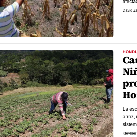
afecta
David Z
HOND
Ca
Ni
pr
Ho
La esc
arroz,
sistem
Kleymer