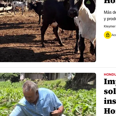
Ho
Más de
y prod
Kleymer
Acc
HOND
Im
sol
in
Ho