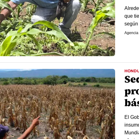
Alrede
que ti
según 
Agencia
HOND
Se
pr
bá
El Gob
insumo
Mundia