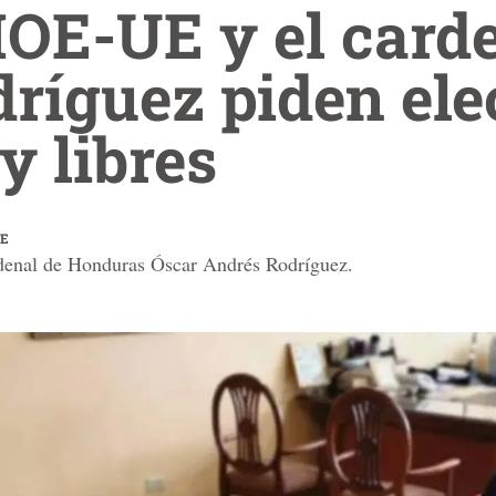
MOE-UE y el card
ríguez piden ele
y libres
FE
rdenal de Honduras Óscar Andrés Rodríguez.