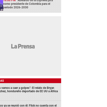
16:00 PM
Abelardo de la Espriella jura
como presidente de Colombia para el
periodo 2026-2030
DAS
s vamos a caer a golpes”: El relato de Bryan
chez, hondureño deportado de EE UU a África
co ya se reunió con él: Flick no cuenta con el