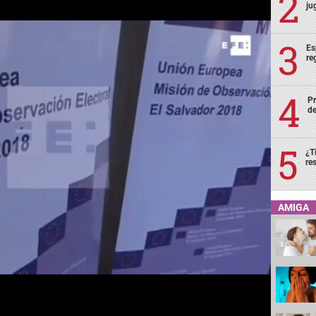
ju
Es
re
Pr
de
¿T
re
AMIGA