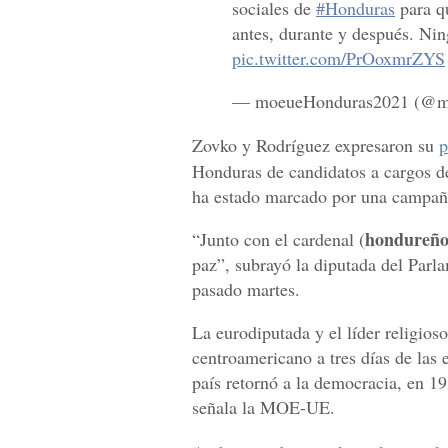
sociales de
#Honduras
para qu
antes, durante y después. Ni
pic.twitter.com/PrOoxmrZYS
— moeueHonduras2021 (@m
Zovko y Rodríguez expresaron su
p
Honduras de candidatos a cargos de
ha estado marcado por una campaña 
hondureñ
“Junto con el cardenal (
paz”, subrayó la diputada del Parl
pasado martes.
La eurodiputada y el líder religioso
centroamericano a tres días de las 
país retornó a la democracia, en 19
señala la MOE-UE.