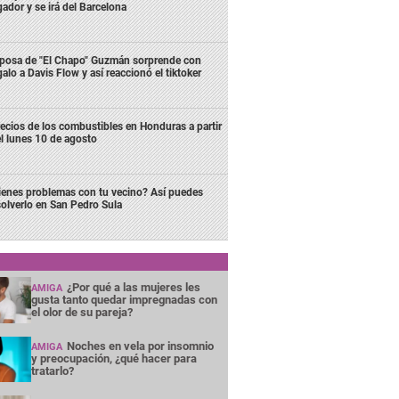
gador y se irá del Barcelona
posa de "El Chapo" Guzmán sorprende con
galo a Davis Flow y así reaccionó el tiktoker
ecios de los combustibles en Honduras a partir
l lunes 10 de agosto
ienes problemas con tu vecino? Así puedes
solverlo en San Pedro Sula
¿Por qué a las mujeres les
AMIGA
gusta tanto quedar impregnadas con
el olor de su pareja?
Noches en vela por insomnio
AMIGA
y preocupación, ¿qué hacer para
tratarlo?