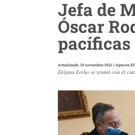
Jefa de 
Óscar Rod
pacíficas 
Actualizado: 25 noviembre 2021
/
Agencia E
Zeljana Zovko se reunió con el ca