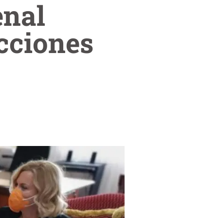
enal
cciones