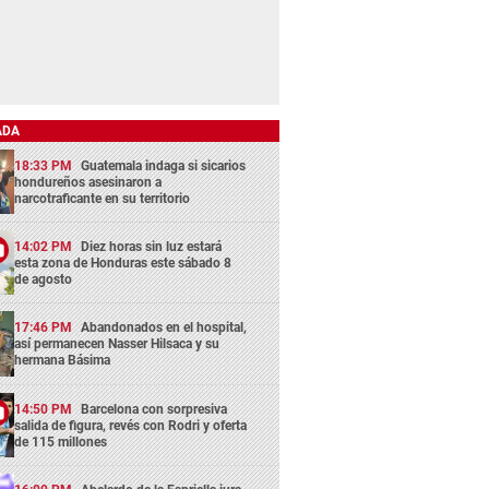
ADA
18:33 PM
Guatemala indaga si sicarios
hondureños asesinaron a
narcotraficante en su territorio
14:02 PM
Diez horas sin luz estará
esta zona de Honduras este sábado 8
de agosto
17:46 PM
Abandonados en el hospital,
así permanecen Nasser Hilsaca y su
hermana Básima
14:50 PM
Barcelona con sorpresiva
salida de figura, revés con Rodri y oferta
de 115 millones