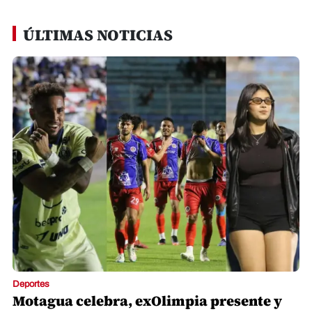
of
1
minute,
ÚLTIMAS NOTICIAS
27
seconds
Deportes
Motagua celebra, exOlimpia presente y