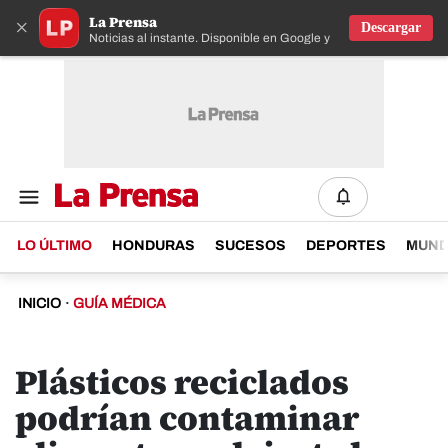
La Prensa
×
Descargar
Noticias al instante. Disponible en Google y IOS
LO ÚLTIMO
HONDURAS
SUCESOS
DEPORTES
MUN
INICIO
·
GUÍA MÉDICA
Plásticos reciclados
podrían contaminar