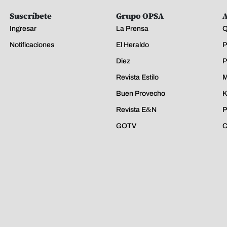
Suscríbete
Grupo OPSA
A
Ingresar
La Prensa
Q
Notificaciones
El Heraldo
P
Diez
P
Revista Estilo
M
Buen Provecho
K
Revista E&N
P
GOTV
C