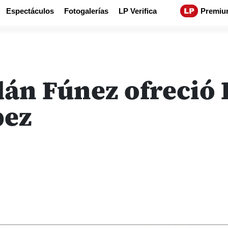
Espectáculos
Fotogalerías
LP Verifica
Premiu
dán Fúnez ofreció
pez