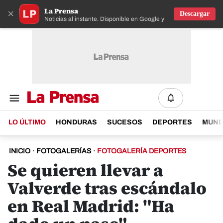
La Prensa
×
Descargar
Noticias al instante. Disponible en Google y IOS
LO ÚLTIMO
HONDURAS
SUCESOS
DEPORTES
MUN
INICIO
·
FOTOGALERÍAS
·
FOTOGALERÍA DEPORTES
Se quieren llevar a
Valverde tras escándalo
en Real Madrid: "Ha