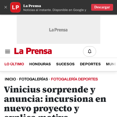
La Prensa
×
Descargar
Noticias al instante. Disponible en Google y IOS
LO ÚLTIMO
HONDURAS
SUCESOS
DEPORTES
MUN
INICIO
·
FOTOGALERÍAS
·
FOTOGALERÍA DEPORTES
Vinicius sorprende y
anuncia: incursiona en
nuevo proyecto y