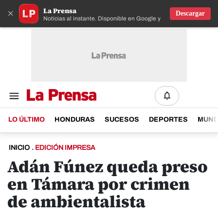
La Prensa
×
Descargar
Noticias al instante. Disponible en Google y IOS
LO ÚLTIMO
HONDURAS
SUCESOS
DEPORTES
MUN
INICIO
.
EDICIÓN IMPRESA
Adán Fúnez queda preso
en Támara por crimen
de ambientalista