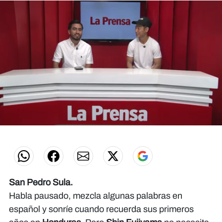
0
seconds
of
0
seconds
San Pedro Sula.
Habla pausado, mezcla algunas palabras en
español y sonríe cuando recuerda sus primeros