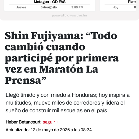
Motagua - CD FAS
Platen
Jueves
6 de agosto
9:00 PM
Hoy
8 d
Shin Fujiyama: “Todo
cambió cuando
participé por primera
vez en Maratón La
Prensa”
Llegó tímido y con miedo a Honduras; hoy inspira a
multitudes, mueve miles de corredores y lidera el
sueño de construir mil escuelas en el país
Heber Betancourt
seguir +
Actualizado: 12 de mayo de 2026 a las 08:34