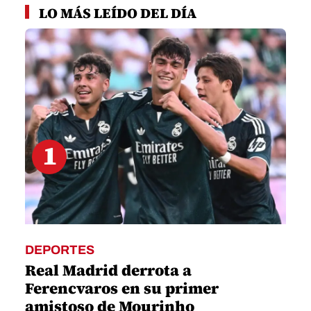
seconds
LO MÁS LEÍDO DEL DÍA
of
2
minutes,
10
seconds
1
DEPORTES
Real Madrid derrota a
Ferencvaros en su primer
amistoso de Mourinho