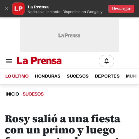
La Prensa
×
Descargar
Noticias al instante. Disponible en Google y IOS
LO ÚLTIMO
HONDURAS
SUCESOS
DEPORTES
MUN
INICIO
·
SUCESOS
Rosy salió a una fiesta
con un primo y luego