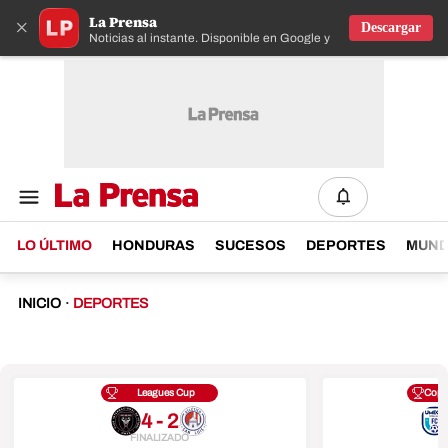
La Prensa
×
Descargar
Noticias al instante. Disponible en Google y IOS
LO ÚLTIMO
HONDURAS
SUCESOS
DEPORTES
MUN
INICIO
·
DEPORTES
Leagues Cup
Copa
4 - 2
FINALIZADO
F