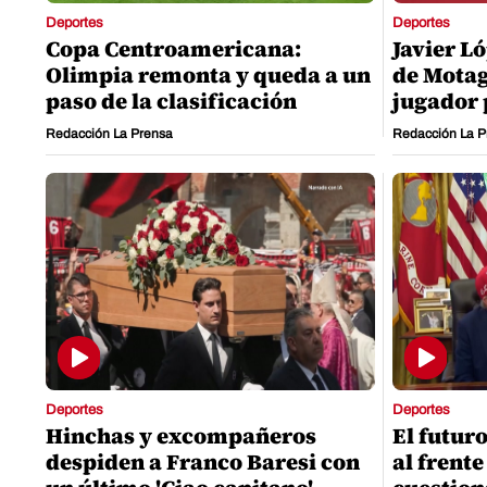
Deportes
Deportes
Copa Centroamericana:
Javier Ló
Olimpia remonta y queda a un
de Motag
paso de la clasificación
jugador 
Redacción La Prensa
Redacción La P
Deportes
Deportes
Hinchas y excompañeros
El futur
despiden a Franco Baresi con
al frente