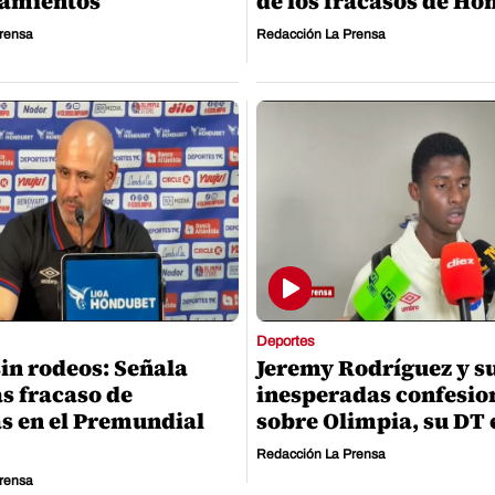
namientos
de los fracasos de Ho
rensa
Redacción La Prensa
Deportes
sin rodeos: Señala
Jeremy Rodríguez y s
as fracaso de
inesperadas confesio
s en el Premundial
sobre Olimpia, su DT 
Redacción La Prensa
rensa