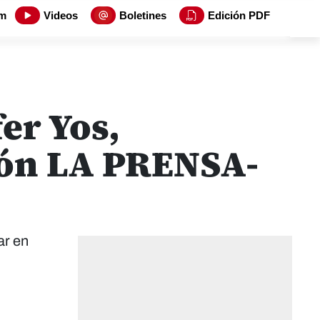
m
Videos
Boletines
Edición PDF
er Yos,
tón LA PRENSA-
ar en