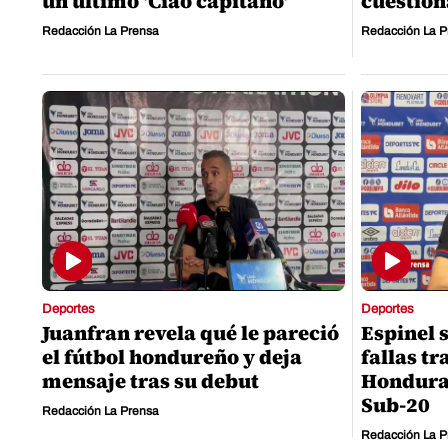
un último 'Ciao capitano'
cuestio
Redacción La Prensa
Redacción La P
Deportes
Deportes
Juanfran revela qué le pareció
Espinel 
el fútbol hondureño y deja
fallas tr
mensaje tras su debut
Hondura
Sub-20
Redacción La Prensa
Redacción La P