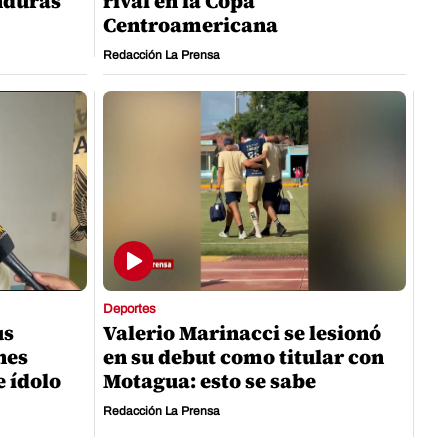
nduras
rival en la Copa
Centroamericana
Redacción La Prensa
Deportes
us
Valerio Marinacci se lesionó
nes
en su debut como titular con
e ídolo
Motagua: esto se sabe
Redacción La Prensa