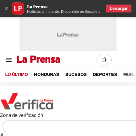
La Prensa
×
Descargar
Noticias al instante. Disponible en Google y IOS
LO ÚLTIMO
HONDURAS
SUCESOS
DEPORTES
MUN
Zona de verificación
METODOLOGÍA