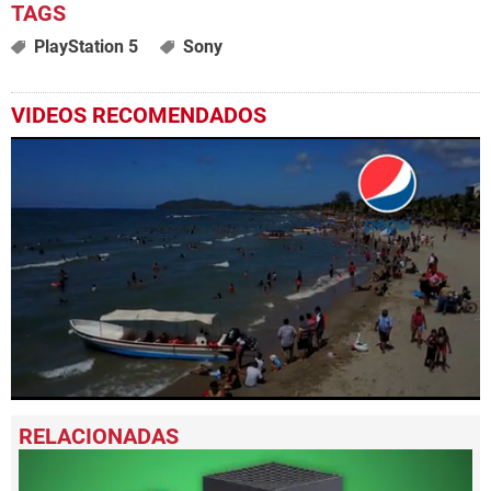
PlayStation 5
Sony
VIDEOS RECOMENDADOS
0
seconds
of
2
minutes,