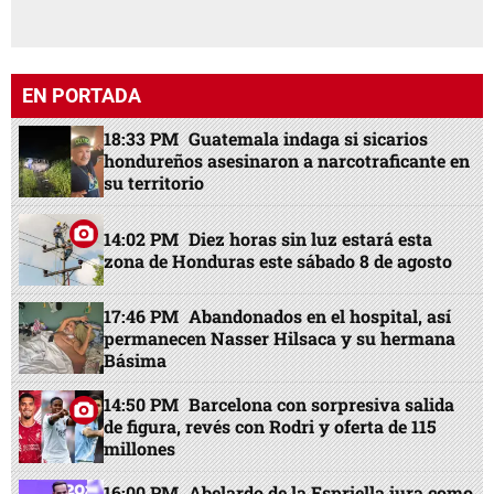
EN PORTADA
18:33 PM
Guatemala indaga si sicarios
hondureños asesinaron a narcotraficante en
su territorio
14:02 PM
Diez horas sin luz estará esta
zona de Honduras este sábado 8 de agosto
17:46 PM
Abandonados en el hospital, así
permanecen Nasser Hilsaca y su hermana
Básima
14:50 PM
Barcelona con sorpresiva salida
de figura, revés con Rodri y oferta de 115
millones
16:00 PM
Abelardo de la Espriella jura como