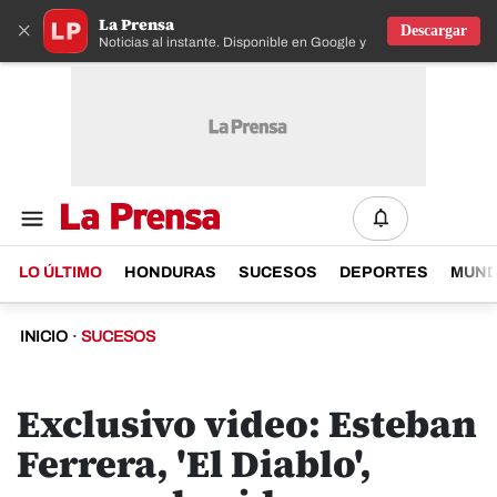
La Prensa
×
Descargar
Noticias al instante. Disponible en Google y IOS
LO ÚLTIMO
HONDURAS
SUCESOS
DEPORTES
MUN
INICIO
·
SUCESOS
Exclusivo video: Esteban
Ferrera, 'El Diablo',