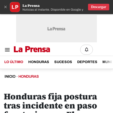
La Prensa
×
Descargar
Noticias al instante. Disponible en Google y IOS
LO ÚLTIMO
HONDURAS
SUCESOS
DEPORTES
MUN
INICIO
·
HONDURAS
Honduras fija postura
tras incidente en paso