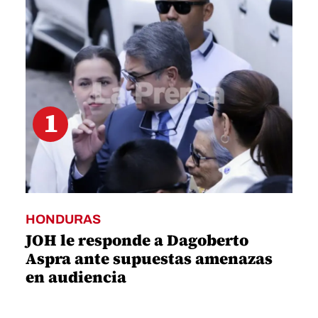
seconds
1
HONDURAS
JOH le responde a Dagoberto
Aspra ante supuestas amenazas
en audiencia