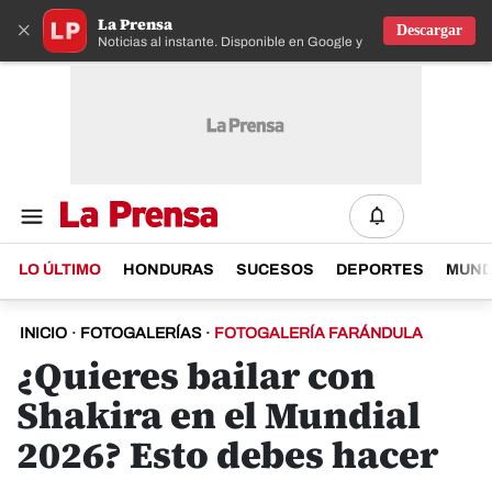
La Prensa
×
Descargar
Noticias al instante. Disponible en Google y IOS
LO ÚLTIMO
HONDURAS
SUCESOS
DEPORTES
MUN
INICIO
·
FOTOGALERÍAS
·
FOTOGALERÍA FARÁNDULA
¿Quieres bailar con
Shakira en el Mundial
2026? Esto debes hacer