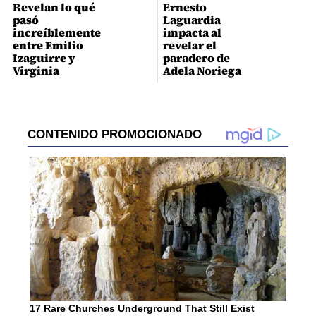
Revelan lo qué
Ernesto
pasó
Laguardia
increíblemente
impacta al
entre Emilio
revelar el
Izaguirre y
paradero de
Virginia
Adela Noriega