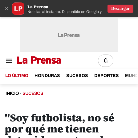
La Prensa
×
Descargar
Noticias al instante. Disponible en Google y IOS
LO ÚLTIMO
HONDURAS
SUCESOS
DEPORTES
MUN
INICIO
·
SUCESOS
"Soy futbolista, no sé
por qué me tienen