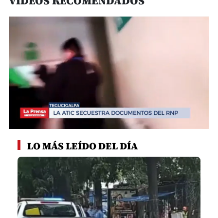
VIDEOS RECOMENDADOS
0
seconds
LO MÁS LEÍDO DEL DÍA
of
45
seconds