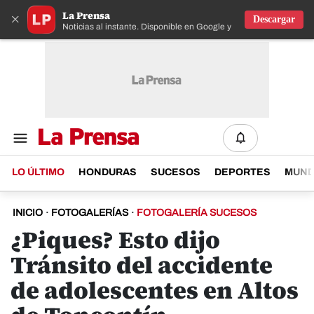
La Prensa
×
Descargar
Noticias al instante. Disponible en Google y IOS
LO ÚLTIMO
HONDURAS
SUCESOS
DEPORTES
MUN
INICIO
·
FOTOGALERÍAS
·
FOTOGALERÍA SUCESOS
¿Piques? Esto dijo
Tránsito del accidente
de adolescentes en Altos