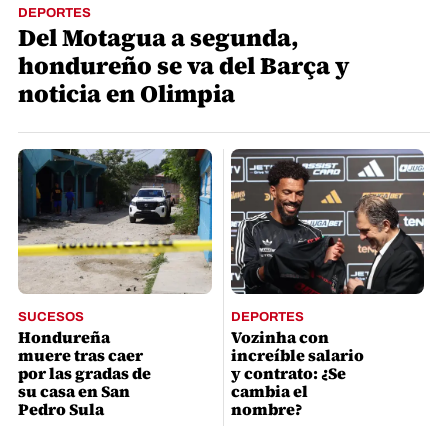
DEPORTES
Del Motagua a segunda,
hondureño se va del Barça y
noticia en Olimpia
SUCESOS
DEPORTES
Hondureña
Vozinha con
muere tras caer
increíble salario
por las gradas de
y contrato: ¿Se
su casa en San
cambia el
Pedro Sula
nombre?