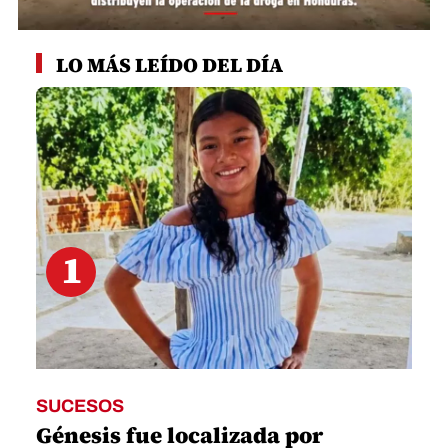
0
seconds
LO MÁS LEÍDO DEL DÍA
of
2
minutes,
52
seconds
1
SUCESOS
Génesis fue localizada por