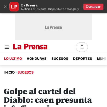
La Prensa
×
Descargar
Noticias al instante. Disponible en Google y IOS
LO ÚLTIMO
HONDURAS
SUCESOS
DEPORTES
MUN
INICIO
·
SUCESOS
Golpe al cartel del
Diablo: caen presunta