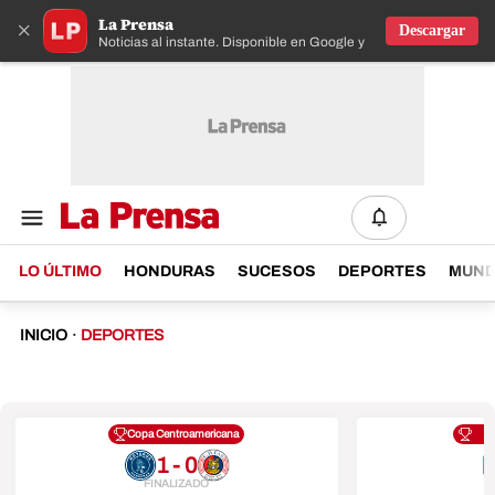
La Prensa
×
Descargar
Noticias al instante. Disponible en Google y IOS
LO ÚLTIMO
HONDURAS
SUCESOS
DEPORTES
MUN
INICIO
·
DEPORTES
Copa Centroamericana
1 - 0
FINALIZADO