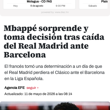
Motagua - CD FAS
Platen
Hoy
6 de agosto
9:00 PM
Sábado
8
Mbappé sorprende y
toma decisión tras caída
del Real Madrid ante
Barcelona
El francés tomó una determinación a un día de que
el Real Madrid perdiera el Clásico ante el Barcelona
en la Liga Española.
Agencia EFE
seguir +
Actualizado: 11 de mayo de 2026 a las 08:14