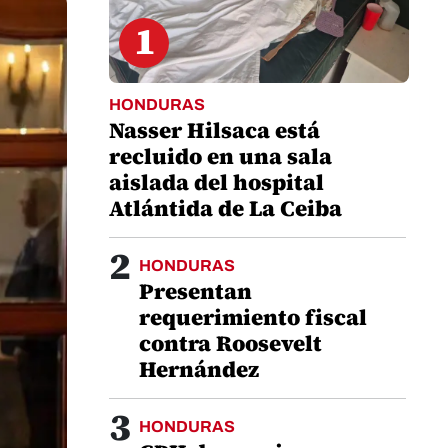
1
HONDURAS
Nasser Hilsaca está
recluido en una sala
aislada del hospital
Atlántida de La Ceiba
2
HONDURAS
Presentan
requerimiento fiscal
contra Roosevelt
Hernández
3
HONDURAS