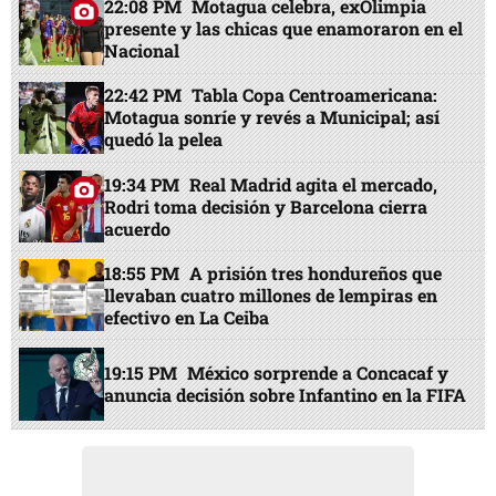
22:08 PM
Motagua celebra, exOlimpia
presente y las chicas que enamoraron en el
Nacional
22:42 PM
Tabla Copa Centroamericana:
Motagua sonríe y revés a Municipal; así
quedó la pelea
19:34 PM
Real Madrid agita el mercado,
Rodri toma decisión y Barcelona cierra
acuerdo
18:55 PM
A prisión tres hondureños que
llevaban cuatro millones de lempiras en
efectivo en La Ceiba
19:15 PM
México sorprende a Concacaf y
anuncia decisión sobre Infantino en la FIFA