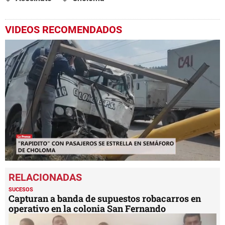
VIDEOS RECOMENDADOS
0
seconds
of
1
SUCESOS
minute,
Capturan a banda de supuestos robacarros en
6
operativo en la colonia San Fernando
seconds