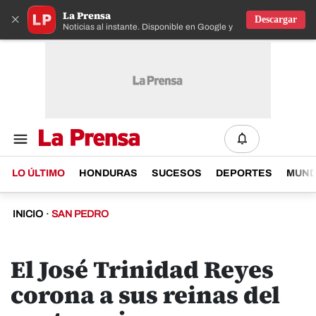
La Prensa
×
Descargar
Noticias al instante. Disponible en Google y IOS
LO ÚLTIMO
HONDURAS
SUCESOS
DEPORTES
MUN
INICIO
·
SAN PEDRO
El José Trinidad Reyes
corona a sus reinas del