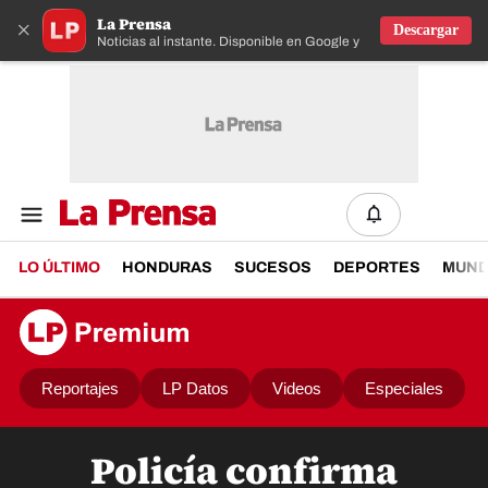
La Prensa
×
Descargar
Noticias al instante. Disponible en Google y IOS
LO ÚLTIMO
HONDURAS
SUCESOS
DEPORTES
MUN
Reportajes
LP Datos
Videos
Especiales
Policía confirma