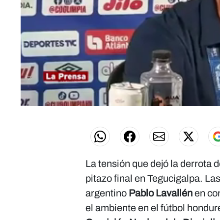
0
seconds
of
0
seconds
Volume
0%
La tensión que dejó la derrota 
pitazo final en Tegucigalpa. La
argentino
Pablo Lavallén
en co
el ambiente en el fútbol hondu