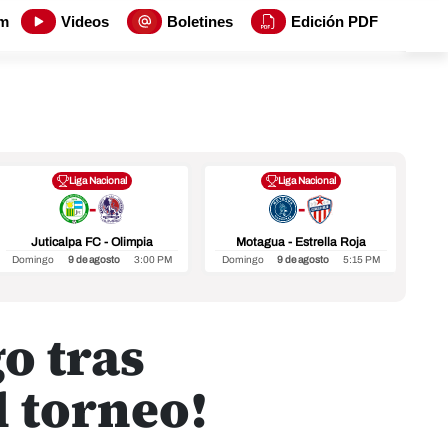
m
Videos
Boletines
Edición PDF
Liga Nacional
Liga Nacional
-
-
Juticalpa FC - Olimpia
Motagua - Estrella Roja
In
Domingo
9 de agosto
3:00 PM
Domingo
9 de agosto
5:15 PM
Do
o tras
l torneo!