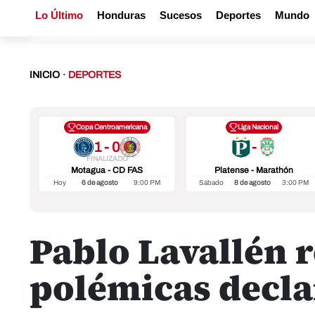
Lo Último
Honduras
Sucesos
Deportes
Mundo
INICIO
·
DEPORTES
Copa Centroamericana
Liga Nacional
1 - 0
-
FINALIZADO
Motagua - CD FAS
Platense - Marathón
Hoy
6 de agosto
9:00 PM
Sábado
8 de agosto
3:00 PM
Pablo Lavallén r
polémicas declar