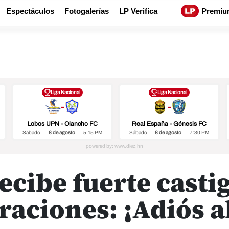
Espectáculos
Fotogalerías
LP Verifica
Premiu
Liga Nacional
Liga Nacional
-
-
Lobos UPN - Olancho FC
Real España - Génesis FC
Sábado
8 de agosto
5:15 PM
Sábado
8 de agosto
7:30 PM
ecibe fuerte castig
aciones: ¡Adiós a