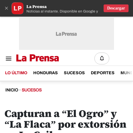
La Prensa
×
Descargar
Noticias al instante. Disponible en Google y IOS
LO ÚLTIMO
HONDURAS
SUCESOS
DEPORTES
MUN
INICIO
·
SUCESOS
Capturan a “El Ogro” y
“La Flaca” por extorsión