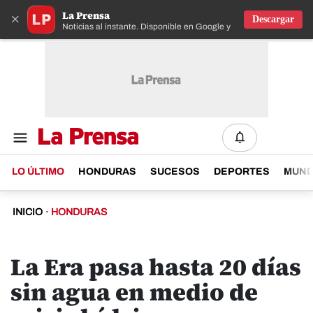
La Prensa
×
Descargar
Noticias al instante. Disponible en Google y IOS
LO ÚLTIMO
HONDURAS
SUCESOS
DEPORTES
MUN
INICIO
·
HONDURAS
La Era pasa hasta 20 días
sin agua en medio de