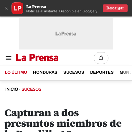
La Prensa
×
Descargar
Noticias al instante. Disponible en Google y IOS
LO ÚLTIMO
HONDURAS
SUCESOS
DEPORTES
MUN
INICIO
·
SUCESOS
Capturan a dos
presuntos miembros de