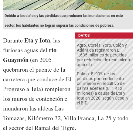
Debido a los daños y las pérdidas que producen las inundaciones en este
sector, los habitantes no logran superar las condiciones de pobreza.
DATOS
Eta y Iota
Durante
, las
Agro. Cortés, Yoro, Colón y
río
furiosas aguas del
Atlántida registraron L.
1,635 millones de pérdidas
Guaymón
(en 2005
por reducción de rendimiento
agrícola.
quebraron el puente de la
Palma. El 99% de las
carretera que conduce de El
pérdidas por rendimiento
ocurrieron en el cultivo de
Progreso a Tela) rompieron
palma aceitera (L. 1 412
millones) a causa de Eta y
los muros de contención e
Iota en 2020, según Cepal y
el BID.
inundaron las aldeas Las
Tomazas, Kilómetro 32, Villa Franca, La 25 y todo
el sector del Ramal del Tigre.