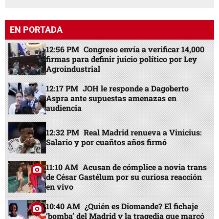
EN PORTADA
12:56 PM
Congreso envía a verificar 14,000
firmas para definir juicio político por Ley
Agroindustrial
12:17 PM
JOH le responde a Dagoberto
Aspra ante supuestas amenazas en
audiencia
12:32 PM
Real Madrid renueva a Vinicius:
Salario y por cuañtos años firmó
11:10 AM
Acusan de cómplice a novia trans
de César Gastélum por su curiosa reacción
en vivo
10:40 AM
¿Quién es Diomande? El fichaje
‘bomba’ del Madrid y la tragedia que marcó