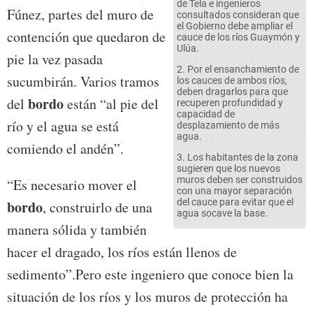
de Tela e ingenieros
Fúnez, partes del muro de
consultados consideran que
el Gobierno debe ampliar el
contención que quedaron de
cauce de los ríos Guaymón y
Ulúa.
pie la vez pasada
2. Por el ensanchamiento de
sucumbirán. Varios tramos
los cauces de ambos ríos,
deben dragarlos para que
bordo
del
están “al pie del
recuperen profundidad y
capacidad de
río y el agua se está
desplazamiento de más
agua.
comiendo el andén”.
3. Los habitantes de la zona
sugieren que los nuevos
muros deben ser construidos
“Es necesario mover el
con una mayor separación
del cauce para evitar que el
bordo
, construirlo de una
agua socave la base.
manera sólida y también
hacer el dragado, los ríos están llenos de
sedimento”.Pero este ingeniero que conoce bien la
situación de los ríos y los muros de protección ha