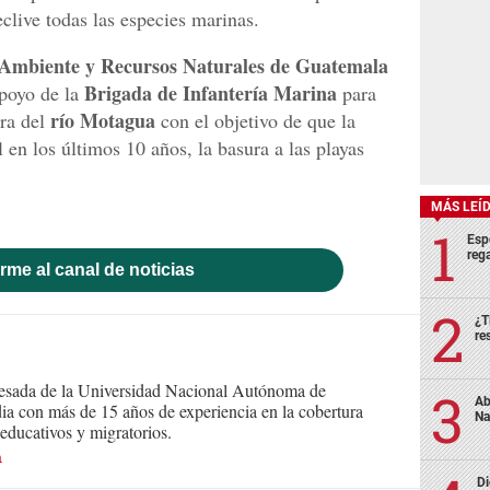
clive todas las especies marinas.
 Ambiente y Recursos Naturales de Guatemala
Brigada de Infantería Marina
poyo de la
para
río Motagua
ra del
con el objetivo de que la
 en los últimos 10 años, la basura a las playas
MÁS LEÍ
Esp
rega
rme al canal de noticias
¿T
re
resada de la Universidad Nacional Autónoma de
Ab
ia con más de 15 años de experiencia en la cobertura
Na
, educativos y migratorios.
n
Di