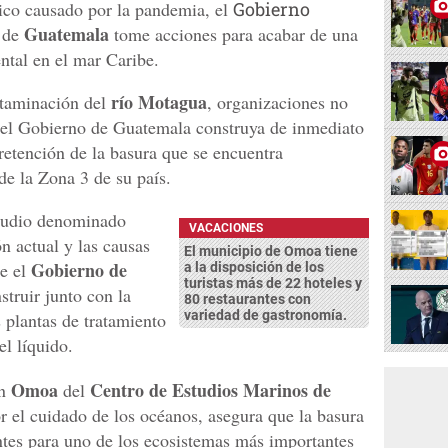
ico causado por la pandemia, el
Gobierno
Guatemala
r de
tome acciones para acabar de una
ntal en el mar Caribe.
río Motagua
ntaminación del
, organizaciones no
el Gobierno de Guatemala construya de inmediato
 retención de la basura que se encuentra
 de la Zona 3 de su país.
studio denominado
VACACIONES
ón actual y las causas
El municipio de Omoa tiene
Gobierno de
ue el
a la disposición de los
turistas más de 22 hoteles y
truir junto con la
80 restaurantes con
variedad de gastronomía.
 plantas de tratamiento
el líquido.
Omoa
Centro de Estudios Marinos de
en
del
r el cuidado de los océanos, asegura que la basura
ntes para uno de los ecosistemas más importantes