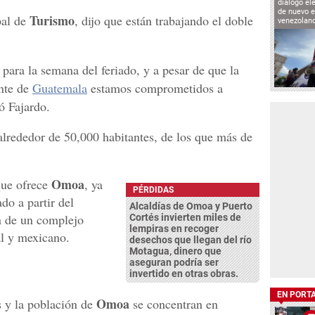
diálogo el
de nuevo e
Turismo
pal de
, dijo que están trabajando el doble
venezolan
 para la semana del feriado, y a pesar de que la
ente de
Guatemala
estamos comprometidos a
ó Fajardo.
alrededor de 50,000 habitantes, de los que más de
Omoa
que ofrece
, ya
PÉRDIDAS
do a partir del
Alcaldías de Omoa y Puerto
n de un complejo
Cortés invierten miles de
lempiras en recoger
al y mexicano.
desechos que llegan del río
Motagua, dinero que
aseguran podría ser
invertido en otras obras.
EN PORT
Omoa
s y la población de
se concentran en