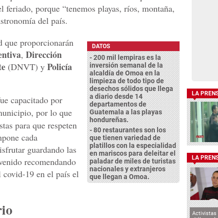
el feriado, porque “tenemos playas, ríos, montaña,
astronomía del país.
ad que proporcionarán
DATOS
entiva
Dirección
,
- 200 mil lempiras es la
te
Policía
(DNVT) y
inversión semanal de la
alcaldía de Omoa en la
limpieza de todo tipo de
desechos sólidos que llega
LA PREN
a diario desde 14
fue capacitado por
departamentos de
municipio, por lo que
Guatemala a las playas
hondureñas.
stas para que respeten
- 80 restaurantes son los
mpone cada
que tienen variedad de
platillos con la especialidad
isfrutar guardando las
en mariscos para deleitar el
LA PREN
 venido recomendando
paladar de miles de turistas
nacionales y extranjeros
 covid-19 en el país el
que llegan a Omoa.
rio
Activistas