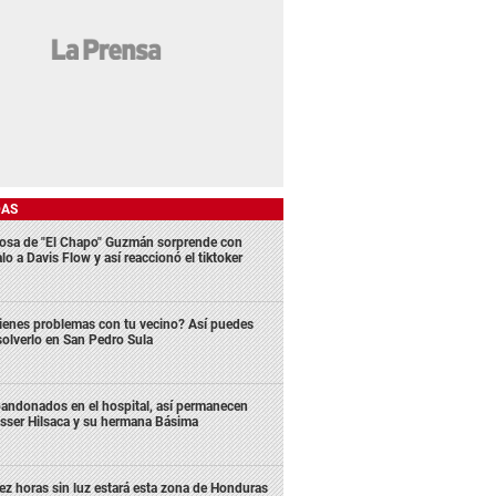
DAS
osa de "El Chapo" Guzmán sorprende con
lo a Davis Flow y así reaccionó el tiktoker
ienes problemas con tu vecino? Así puedes
solverlo en San Pedro Sula
andonados en el hospital, así permanecen
sser Hilsaca y su hermana Básima
ez horas sin luz estará esta zona de Honduras