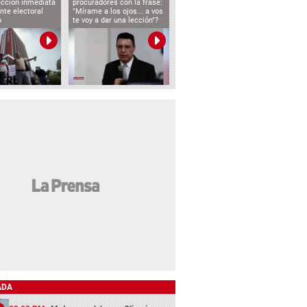
ección inmediata
procuradores con la frase:
nte electoral
"Mírame a los ojos... a vos
o
te voy a dar una lección"?
ADA