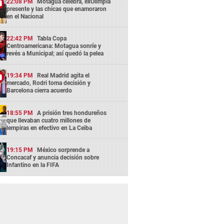
22:08 PM
Motagua celebra, exOlimpia
presente y las chicas que enamoraron
en el Nacional
22:42 PM
Tabla Copa
Centroamericana: Motagua sonríe y
revés a Municipal; así quedó la pelea
19:34 PM
Real Madrid agita el
mercado, Rodri toma decisión y
Barcelona cierra acuerdo
18:55 PM
A prisión tres hondureños
que llevaban cuatro millones de
lempiras en efectivo en La Ceiba
19:15 PM
México sorprende a
Concacaf y anuncia decisión sobre
Infantino en la FIFA