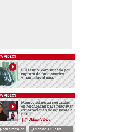
SA VIDEOS
BCH emite comunicado por
captura de funcionarios
vinculados al caso
SA VIDEOS
México refuerza seguridad
en Michoacán para reactivar
exportaciones de aguacate a
EEUU
Últimos Videos
 piden a mesa de
¿Amenazó JOH a los