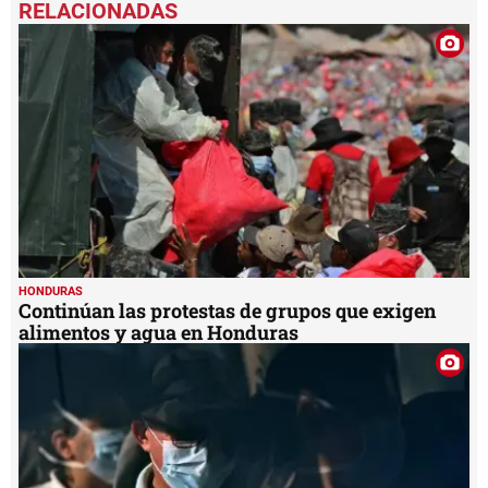
of
1
minute,
47
seconds
HONDURAS
Continúan las protestas de grupos que exigen
alimentos y agua en Honduras