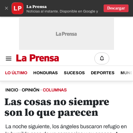
La Prensa
×
Descargar
Noticias al instante. Disponible en Google y IOS
LO ÚLTIMO
HONDURAS
SUCESOS
DEPORTES
MUN
INICIO
·
OPINIÓN
·
COLUMNAS
Las cosas no siempre
son lo que parecen
La noche siguiente, los ángeles buscaron refugio en