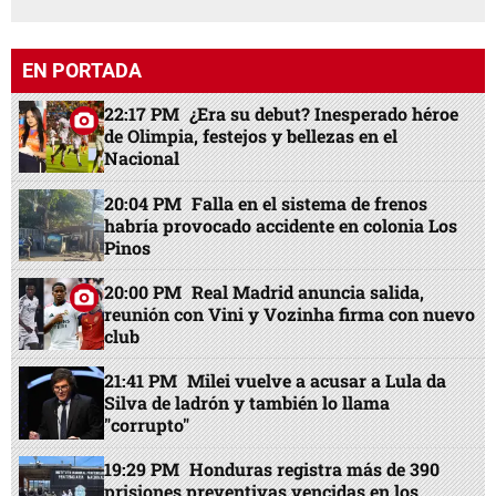
EN PORTADA
22:17 PM
¿Era su debut? Inesperado héroe
de Olimpia, festejos y bellezas en el
Nacional
20:04 PM
Falla en el sistema de frenos
habría provocado accidente en colonia Los
Pinos
20:00 PM
Real Madrid anuncia salida,
reunión con Vini y Vozinha firma con nuevo
club
21:41 PM
Milei vuelve a acusar a Lula da
Silva de ladrón y también lo llama
"corrupto"
19:29 PM
Honduras registra más de 390
prisiones preventivas vencidas en los