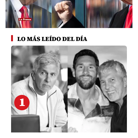
0
seconds
LO MÁS LEÍDO DEL DÍA
of
1
minute,
38
seconds
1