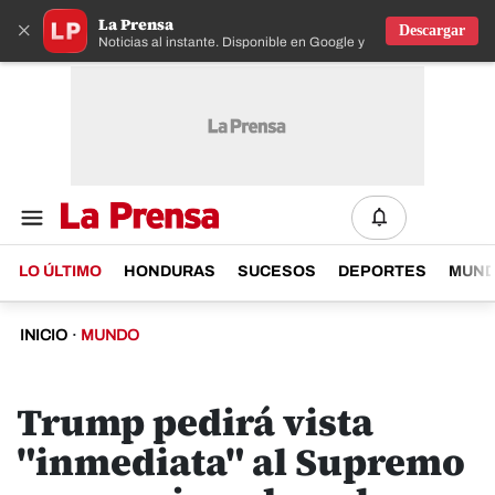
La Prensa
×
Descargar
Noticias al instante. Disponible en Google y IOS
LO ÚLTIMO
HONDURAS
SUCESOS
DEPORTES
MUN
INICIO
·
MUNDO
Trump pedirá vista
"inmediata" al Supremo