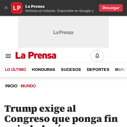
La Prensa
×
Descargar
Noticias al instante. Disponible en Google y IOS
LO ÚLTIMO
HONDURAS
SUCESOS
DEPORTES
MUN
INICIO
·
MUNDO
Trump exige al
Congreso que ponga fin