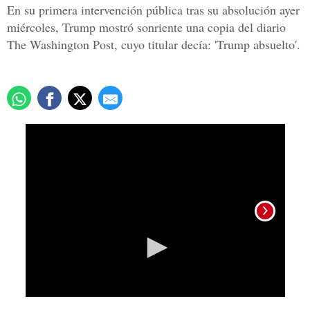
En su primera intervención pública tras su absolución ayer
miércoles, Trump mostró sonriente una copia del diario
The Washington Post, cuyo titular decía: 'Trump absuelto'.
0
seconds
of
1
minute,
20
seconds
El pr