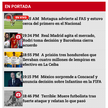
EN PORTADA
11:45 AM
Motagua advierte al FAS y estuvo
cerca del primero en el Nacional
19:34 PM
Real Madrid agita el mercado,
Rodri toma decisión y Barcelona cierra
acuerdo
18:55 PM
A prisión tres hondureños que
llevaban cuatro millones de lempiras en
efectivo en La Ceiba
19:15 PM
México sorprende a Concacaf y
anuncia decisión sobre Infantino en la FIFA
18:46 PM
Terrible: Muere futbolista tras
fuerte ataque y relatan lo que pasó