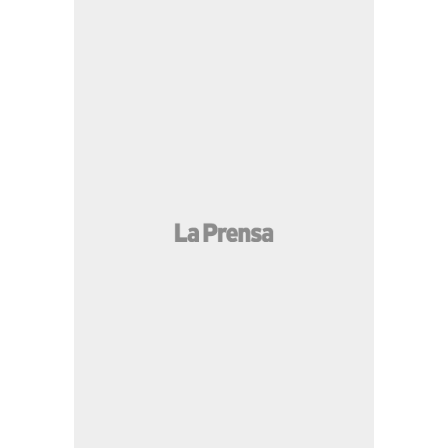
10:19 AM
Capturan a "Carboni", supuesto
"soldado" de la 18, en San Pedro Sula
09:15 AM
Vinicius revela petición de
Mourinho tras unirse al Real Madrid