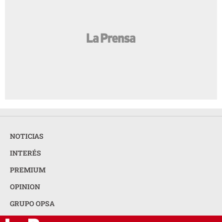
Las perras que tienen cachorros pueden
AMIGA
tener una vejez más saludable
La nueva feminidad: entre la independencia
AMIGA
y el deseo de una vida más tranquila