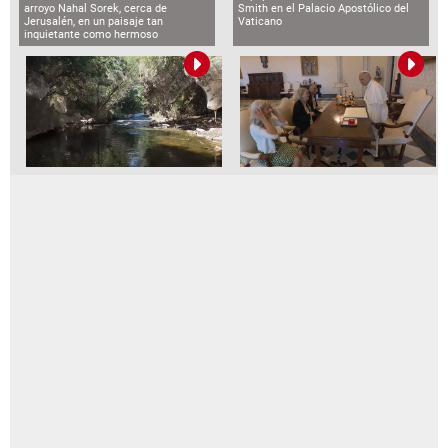
BCH emite comunicado por captura de
funcionarios vinculados al caso
LA PRENSA VIDEOS
Al menos 57 personas mueren al
intentar llegar a Ceuta desde
Marruecos
Millones de arañas transforman el
El papa León se reúne con Patti
arroyo Nahal Sorek, cerca de
Smith en el Palacio Apostólico del
Jerusalén, en un paisaje tan
Vaticano
inquietante como hermoso