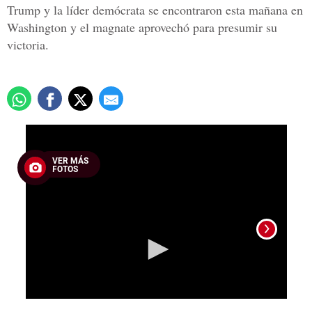
Trump y la líder demócrata se encontraron esta mañana en
Washington y el magnate aprovechó para presumir su
victoria.
0
seconds
of
VER MÁS
1
FOTOS
minute,
20
seconds