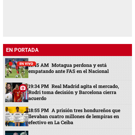
EN PORTADA
11:45 AM
Motagua perdona y está
empatando ante FAS en el Nacional
19:34 PM
Real Madrid agita el mercado,
Rodri toma decisión y Barcelona cierra
acuerdo
18:55 PM
A prisión tres hondureños que
llevaban cuatro millones de lempiras en
efectivo en La Ceiba