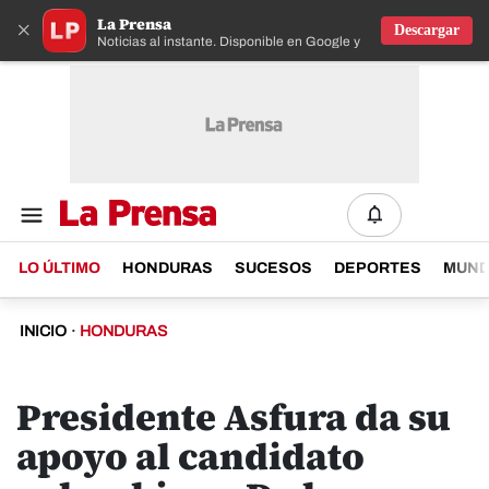
La Prensa
×
Descargar
Noticias al instante. Disponible en Google y IOS
LO ÚLTIMO
HONDURAS
SUCESOS
DEPORTES
MUN
INICIO
·
HONDURAS
Presidente Asfura da su
apoyo al candidato