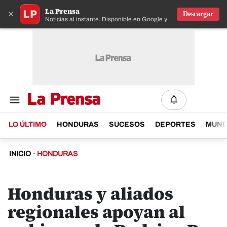
La Prensa
×
Descargar
Noticias al instante. Disponible en Google y IOS
LO ÚLTIMO
HONDURAS
SUCESOS
DEPORTES
MUN
INICIO
·
HONDURAS
Honduras y aliados
regionales apoyan al