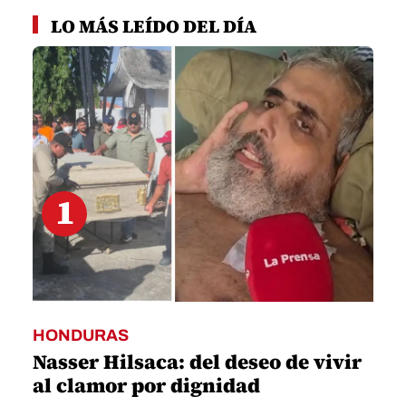
0
seconds
LO MÁS LEÍDO DEL DÍA
of
1
minute,
58
seconds
1
HONDURAS
Nasser Hilsaca: del deseo de vivir
al clamor por dignidad