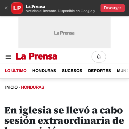
La Prensa
×
Descargar
Noticias al instante. Disponible en Google y IOS
LO ÚLTIMO
HONDURAS
SUCESOS
DEPORTES
MUN
INICIO
·
HONDURAS
En iglesia se llevó a cabo
sesión extraordinaria de