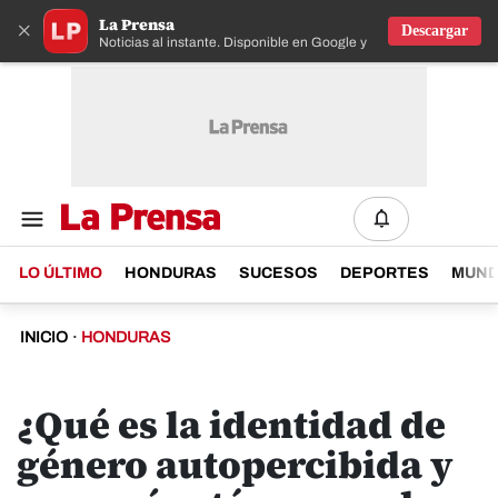
La Prensa
×
Descargar
Noticias al instante. Disponible en Google y IOS
LO ÚLTIMO
HONDURAS
SUCESOS
DEPORTES
MUN
INICIO
·
HONDURAS
¿Qué es la identidad de
género autopercibida y