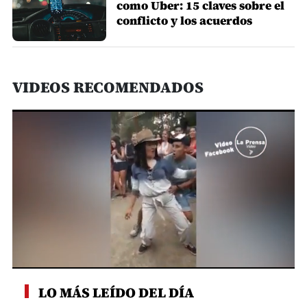
como Uber: 15 claves sobre el
conflicto y los acuerdos
VIDEOS RECOMENDADOS
Próximo
0
seconds
LO MÁS LEÍDO DEL DÍA
of
21