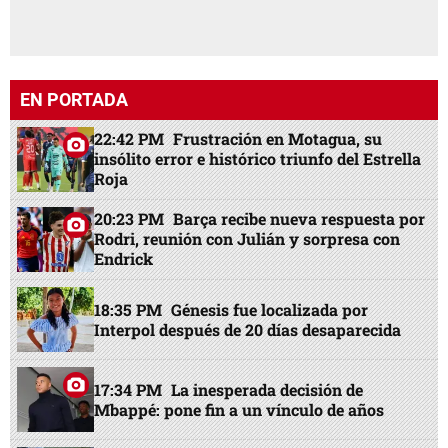
EN PORTADA
22:42 PM
Frustración en Motagua, su
insólito error e histórico triunfo del Estrella
Roja
20:23 PM
Barça recibe nueva respuesta por
Rodri, reunión con Julián y sorpresa con
Endrick
18:35 PM
Génesis fue localizada por
Interpol después de 20 días desaparecida
17:34 PM
La inesperada decisión de
Mbappé: pone fin a un vínculo de años