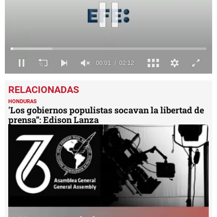
0
seconds
of
2
HONDURAS
minutes,
'Los gobiernos populistas socavan la libertad de
12
prensa”: Edison Lanza
seconds