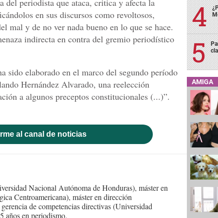
 del periodista que ataca, critica y afecta la
¿P
ficándolos en sus discursos como revoltosos,
Me
del mal y de no ver nada bueno en lo que se hace.
enaza indirecta en contra del gremio periodístico
Pa
cl
ha sido elaborado en el marco del segundo período
AMIGA
rlando Hernández Alvarado, una reelección
ión a algunos preceptos constitucionales (...)”.
rme al canal de noticias
iversidad Nacional Autónoma de Honduras), máster en
gica Centroamericana), máster en dirección
 gerencia de competencias directivas (Universidad
5 años en periodismo.