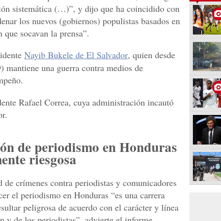
ón sistemática (…)”, y dijo que ha coincidido con
denar los nuevos (gobiernos) populistas basados en
n que socavan la prensa”.
sidente
Nayib Bukele de El Salvador
, quien desde
9) mantiene una guerra contra medios de
empeño.
idente Rafael Correa, cuya administración incautó
r.
sión de periodismo en Honduras
ente riesgosa
 crímenes contra periodistas y comunicadores
rcer el periodismo en Honduras “es una carrera
ultar peligrosa de acuerdo con el carácter y línea
 y de los periodistas”, advierte el informe