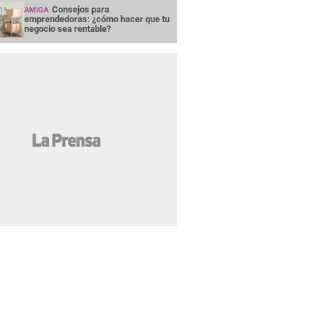
Consejos para
AMIGA
emprendedoras: ¿cómo hacer que tu
negocio sea rentable?