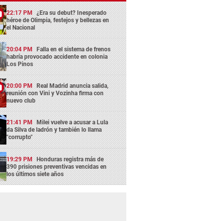
22:17 PM
¿Era su debut? Inesperado
héroe de Olimpia, festejos y bellezas en
el Nacional
20:04 PM
Falla en el sistema de frenos
habría provocado accidente en colonia
Los Pinos
20:00 PM
Real Madrid anuncia salida,
reunión con Vini y Vozinha firma con
nuevo club
21:41 PM
Milei vuelve a acusar a Lula
da Silva de ladrón y también lo llama
"corrupto"
19:29 PM
Honduras registra más de
390 prisiones preventivas vencidas en
los últimos siete años