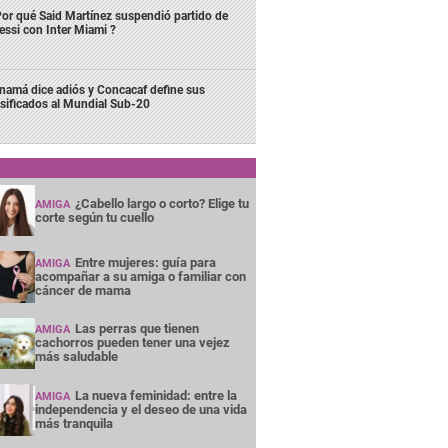
or qué Said Martínez suspendió partido de
ssi con Inter Miami ?
namá dice adiós y Concacaf define sus
asificados al Mundial Sub-20
¿Cabello largo o corto? Elige tu
AMIGA
corte según tu cuello
Entre mujeres: guía para
AMIGA
acompañar a su amiga o familiar con
cáncer de mama
Las perras que tienen
AMIGA
cachorros pueden tener una vejez
más saludable
La nueva feminidad: entre la
AMIGA
independencia y el deseo de una vida
más tranquila