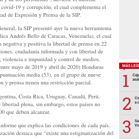
covid-19 y corrupción, el cual complementa el
ad de Expresión y Prensa de la SIP.
eneral, la SIP presentó ayer la nueva herramienta
lica Andrés Bello de Caracas, Venezuela), el cual
 negativa y positiva la libertad de prensa en 22
iones: ciudadanía informada y con libertad de
o; violencia e impunidad y control de medios.
entre mayo de 2019 y abril de 2020) Honduras
MÁS LEÍ
a puntuación media (53), en el grupo de nueve
Cap
asa
n y prensa tienen una restricción parcial.
gentina, Costa Rica, Uruguay, Canadá, Perú,
Co
 libertad plena, sin embargo, estos países no
a 
00 que deben alcanzar.
Sa
nforme que explica las condiciones de cada país.
Vo
zación destaca que “existe una estigmatización del