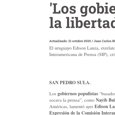
'Los gobi
la libert
Actualizado: 21 octubre 2020
/
Juan Carlos R
El uruguayo Edison Lanza, exrelato
Interamericana de Prensa (SIP), cr
SAN PEDRO SULA.
gobiernos populistas
Los
“basados
Nayib Bu
socava la prensa”, como
Edison La
Américas, lamentó ayer
Expresión de la Comisión Inter