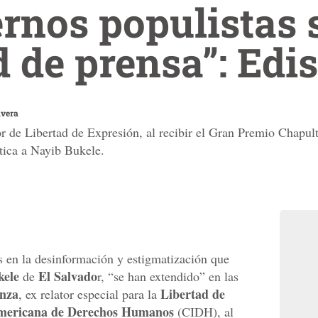
ernos populistas
ad de prensa”: Ed
ivera
r de Libertad de Expresión, al recibir el Gran Premio Chapul
itica a Nayib Bukele.
 en la desinformación y estigmatización que
kele
El Salvado
de
r, “se han extendido” en las
nza
Libertad de
, ex relator especial para la
americana de Derechos Humanos
(CIDH), al