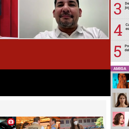
De
ju
Ca
es
Pr
de
AMIGA