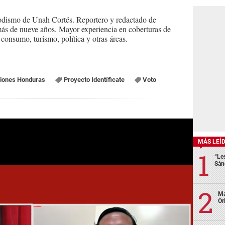
iodismo de Unah Cortés. Reportero y redactado de
ás de nueve años. Mayor experiencia en coberturas de
consumo, turismo, política y otras áreas.
ciones Honduras
Proyecto Identíficate
Voto
MÁS LEÍ
“Le
Sán
Ma
Or