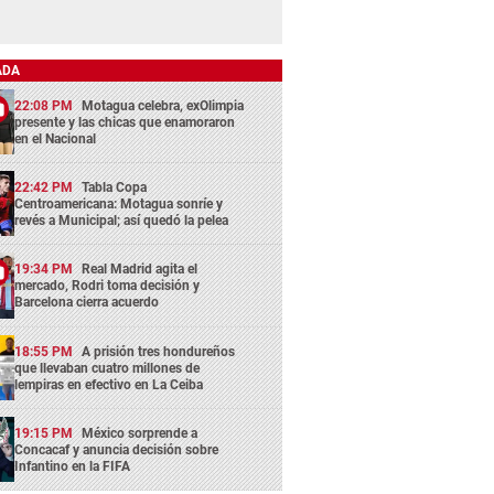
ADA
22:08 PM
Motagua celebra, exOlimpia
presente y las chicas que enamoraron
en el Nacional
22:42 PM
Tabla Copa
Centroamericana: Motagua sonríe y
revés a Municipal; así quedó la pelea
19:34 PM
Real Madrid agita el
mercado, Rodri toma decisión y
Barcelona cierra acuerdo
18:55 PM
A prisión tres hondureños
que llevaban cuatro millones de
lempiras en efectivo en La Ceiba
19:15 PM
México sorprende a
Concacaf y anuncia decisión sobre
Infantino en la FIFA