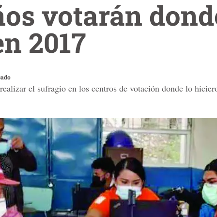
os votarán donde
en 2017
cado
alizar el sufragio en los centros de votación donde lo hicier